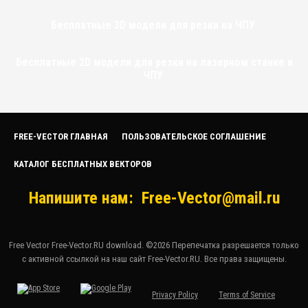
Бесплатные 3D модели для резки на ЧПУ
Бесплатные 2D модели для резки на лазерном станке и
ЧПУ
FREE-VECTOR ГЛАВНАЯ
ПОЛЬЗОВАТЕЛЬСКОЕ СОГЛАШЕНИЕ
КАТАЛОГ БЕСПЛАТНЫХ ВЕКТОРОВ
Напишите нам:
Free-Vector@mail.ru
Free Vector Free-Vector.RU download. ©2026 Перепечатка разрешается только
с активной ссылкой на наш сайт Free-Vector.RU. Все права защищены.
Privacy Policy
Terms of Service