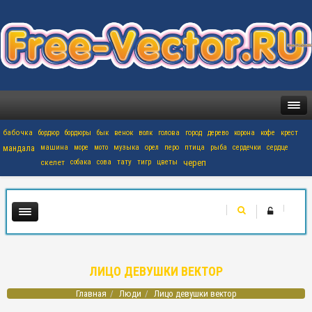
бабочка
бордюр
бордюры
бык
венок
волк
голова
город
дерево
корона
кофе
крест
мандала
машина
море
мото
музыка
орел
перо
птица
рыба
сердечки
сердце
скелет
собака
сова
тату
тигр
цветы
череп
ЛИЦО ДЕВУШКИ ВЕКТОР
Главная
Люди
Лицо девушки вектор