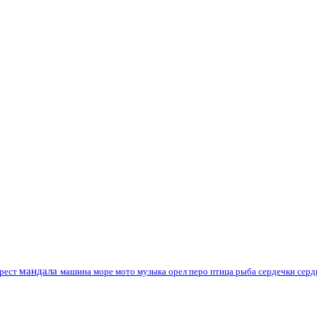
мандала
рест
машина
море
мото
музыка
орел
перо
птица
рыба
сердечки
серд