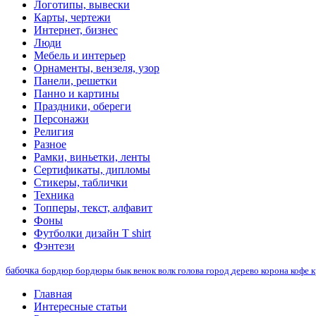
Логотипы, вывески
Карты, чертежи
Интернет, бизнес
Люди
Мебель и интерьер
Орнаменты, вензеля, узор
Панели, решетки
Панно и картины
Праздники, обереги
Персонажи
Религия
Разное
Рамки, виньетки, ленты
Сертификаты, дипломы
Стикеры, таблички
Техника
Топперы, текст, алфавит
Фоны
Футболки дизайн T shirt
Фэнтези
бабочка
бордюр
бордюры
бык
венок
волк
голова
город
дерево
корона
кофе
к
Главная
Интересные статьи