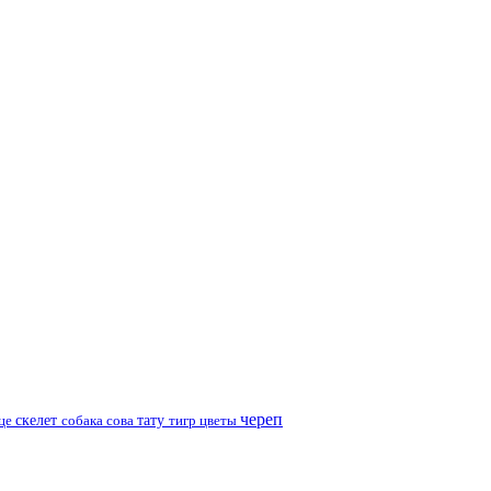
череп
скелет
це
собака
сова
тату
тигр
цветы