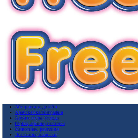
Абстракция, дизайн
Арабская каллиграфия
Архитектура, города
Гербы, афиши, постеры
Животные, растения
Логотипы, вывески