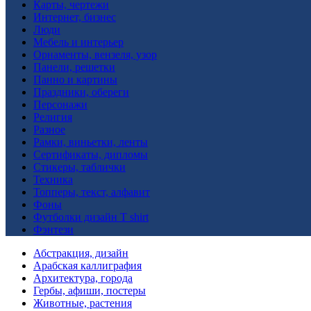
Карты, чертежи
Интернет, бизнес
Люди
Мебель и интерьер
Орнаменты, вензеля, узор
Панели, решетки
Панно и картины
Праздники, обереги
Персонажи
Религия
Разное
Рамки, виньетки, ленты
Сертификаты, дипломы
Стикеры, таблички
Техника
Топперы, текст, алфавит
Фоны
Футболки дизайн T shirt
Фэнтези
Абстракция, дизайн
Арабская каллиграфия
Архитектура, города
Гербы, афиши, постеры
Животные, растения