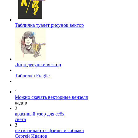
Табличка туалет рисунок вектор
Лицо девушки вектор
Табличка Fragile
1
Можно скачать векторные вензеля
кадир
2
красивый узор для себя
света
3
не скачиваются файлы из облака
Сергей Иванов