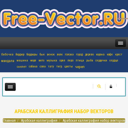
бабочка
бордюр
бордюры
бык
венок
волк
голова
город
дерево
корона
кофе
крест
мандала
машина
море
мото
музыка
орел
перо
птица
рыба
сердечки
сердце
скелет
собака
сова
тату
тигр
цветы
череп
АРАБСКАЯ КАЛЛИГРАФИЯ НАБОР ВЕКТОРОВ
Главная
Арабская каллиграфия
Арабская каллиграфия набор векторов