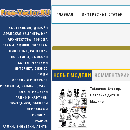
ГЛАВНАЯ
ИНТЕРЕСНЫЕ СТАТЬИ
АБСТРАКЦИЯ, ДИЗАЙН
АРАБСКАЯ КАЛЛИГРАФИЯ
АРХИТЕКТУРА, ГОРОДА
ГЕРБЫ, АФИШИ, ПОСТЕРЫ
ЖИВОТНЫЕ, РАСТЕНИЯ
ЛОГОТИПЫ, ВЫВЕСКИ
КАРТЫ, ЧЕРТЕЖИ
ИНТЕРНЕТ, БИЗНЕС
НОВЫЕ МОДЕЛИ
КОММЕНТАРИИ
ЛЮДИ
МЕБЕЛЬ И ИНТЕРЬЕР
РНАМЕНТЫ, ВЕНЗЕЛЯ, УЗОР
Табличка, Стикер,
ПАНЕЛИ, РЕШЕТКИ
Наклейка Дети В
ПАННО И КАРТИНЫ
Машине
ПРАЗДНИКИ, ОБЕРЕГИ
ПЕРСОНАЖИ
РЕЛИГИЯ
РАЗНОЕ
РАМКИ, ВИНЬЕТКИ, ЛЕНТЫ