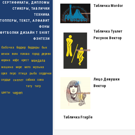
СЕРТИФИКАТЫ, ДИПЛОМЫ
Табличка Mordor
СТИКЕРЫ, ТАБЛИЧКИ
ТЕХНИКА
ТОППЕРЫ, ТЕКСТ, АЛФАВИТ
ФОНЫ
Табличка Туалет
ФУТБОЛКИ ДИЗАЙН T SHIRT
Рисунок Вектор
ФЭНТЕЗИ
бабочка
бордюр
бордюры
бык
венок
волк
голова
город
дерево
корона
кофе
крест
мандала
машина
море
мото
музыка
орел
перо
птица
рыба
сердечки
Лицо Девушки
сердце
скелет
собака
сова
Вектор
тату
тигр
цветы
череп
Табличка Fragile