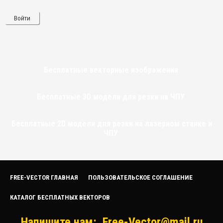
Войти
Бесплатные векторные изображения
Бесплатные 3D модели для резки на ЧПУ
Бесплатные 2D модели для резки на лазерном станке и
ЧПУ
FREE-VECTOR ГЛАВНАЯ
ПОЛЬЗОВАТЕЛЬСКОЕ СОГЛАШЕНИЕ
КАТАЛОГ БЕСПЛАТНЫХ ВЕКТОРОВ
Напишите нам:
Free-Vector@mail.ru