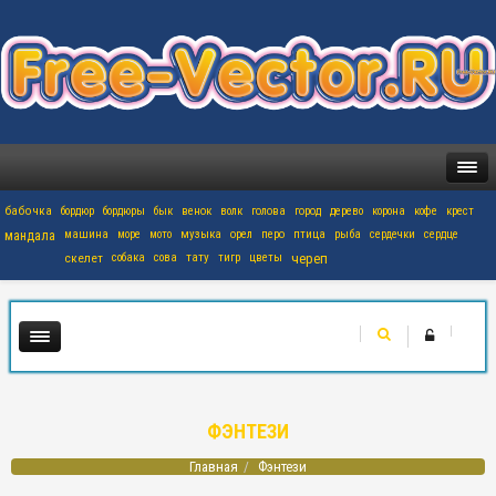
бабочка
бордюр
бордюры
бык
венок
волк
голова
город
дерево
корона
кофе
крест
мандала
машина
море
мото
музыка
орел
перо
птица
рыба
сердечки
сердце
скелет
собака
сова
тату
тигр
цветы
череп
ФЭНТЕЗИ
Главная
Фэнтези