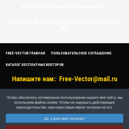
Бесплатные 3D модели для резки на ЧПУ
Бесплатные 2D модели для резки на лазерном станке и
ЧПУ
FREE-VECTOR ГЛАВНАЯ
ПОЛЬЗОВАТЕЛЬСКОЕ СОГЛАШЕНИЕ
КАТАЛОГ БЕСПЛАТНЫХ ВЕКТОРОВ
Напишите нам:
Free-Vector@mail.ru
Чтобы обеспечить оптимальное использование нашего веб-сайта, мы
Free Vector Free-Vector.RU download. ©2026 Перепечатка разрешается только
используем файлы cookie. Чтобы не нарушать действующее
с активной ссылкой на наш сайт Free-Vector.RU. Все права защищены.
законодательство, нам нужно ваше явное согласие на это.
Да, я даю свое согласие!
Privacy Policy
Terms of Service