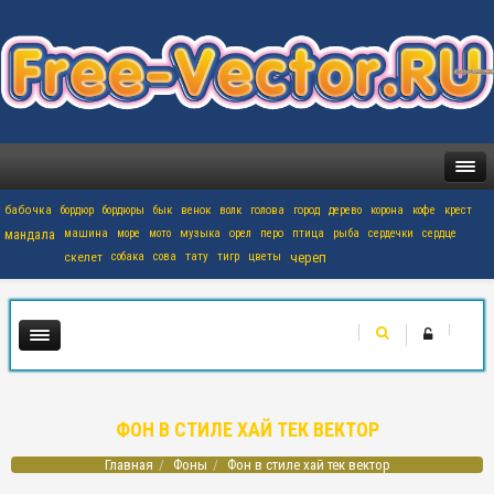
бабочка
бордюр
бордюры
бык
венок
волк
голова
город
дерево
корона
кофе
крест
мандала
машина
море
мото
музыка
орел
перо
птица
рыба
сердечки
сердце
скелет
собака
сова
тату
тигр
цветы
череп
ФОН В СТИЛЕ ХАЙ ТЕК ВЕКТОР
Главная
Фоны
Фон в стиле хай тек вектор