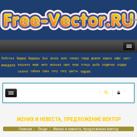
бабочка
бордюр
бордюры
бык
венок
волк
голова
город
дерево
корона
кофе
крест
мандала
машина
море
мото
музыка
орел
перо
птица
рыба
сердечки
сердце
скелет
собака
сова
тату
тигр
цветы
череп
ЖЕНИХ И НЕВЕСТА, ПРЕДЛОЖЕНИЕ ВЕКТОР
Главная
Люди
Жених и невеста, предложение вектор