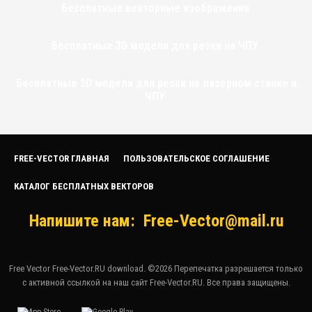
Бесплатные векторные изображения
Бесплатные 3D модели для резки на ЧПУ
Бесплатные 2D модели для резки на лазерном станке и
ЧПУ
FREE-VECTOR ГЛАВНАЯ
ПОЛЬЗОВАТЕЛЬСКОЕ СОГЛАШЕНИЕ
КАТАЛОГ БЕСПЛАТНЫХ ВЕКТОРОВ
Напишите нам:
Free-Vector@mail.ru
Free Vector Free-Vector.RU download. ©2026 Перепечатка разрешается только
с активной ссылкой на наш сайт Free-Vector.RU. Все права защищены.