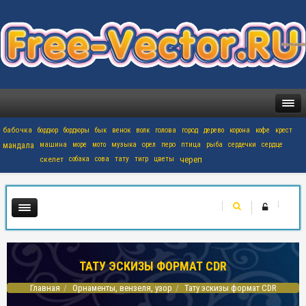
бабочка
бордюр
бордюры
бык
венок
волк
голова
город
дерево
корона
кофе
крест
мандала
машина
море
мото
музыка
орел
перо
птица
рыба
сердечки
сердце
скелет
собака
сова
тату
тигр
цветы
череп
ТАТУ ЭСКИЗЫ ФОРМАТ CDR
Главная
Орнаменты, вензеля, узор
Тату эскизы формат CDR