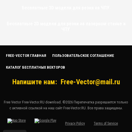
Бесплатные 3D модели для резки на ЧПУ
Бесплатные 2D модели для резки на лазерном станке и
ЧПУ
FREE-VECTOR ГЛАВНАЯ
ПОЛЬЗОВАТЕЛЬСКОЕ СОГЛАШЕНИЕ
КАТАЛОГ БЕСПЛАТНЫХ ВЕКТОРОВ
Напишите нам:
Free-Vector@mail.ru
Free Vector Free-Vector.RU download. ©2026 Перепечатка разрешается только
с активной ссылкой на наш сайт Free-Vector.RU. Все права защищены.
Privacy Policy
Terms of Service