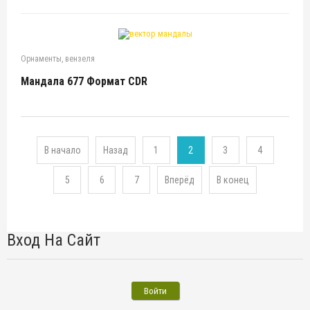
Орнаменты, вензеля
Мандала 677 Формат CDR
В начало
Назад
1
2
3
4
5
6
7
Вперёд
В конец
Вход На Сайт
Войти