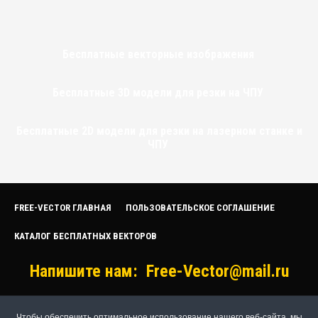
Бесплатные векторные изображения
Бесплатные 3D модели для резки на ЧПУ
Бесплатные 2D модели для резки на лазерном станке и
ЧПУ
FREE-VECTOR ГЛАВНАЯ
ПОЛЬЗОВАТЕЛЬСКОЕ СОГЛАШЕНИЕ
КАТАЛОГ БЕСПЛАТНЫХ ВЕКТОРОВ
Напишите нам:
Free-Vector@mail.ru
Чтобы обеспечить оптимальное использование нашего веб-сайта, мы