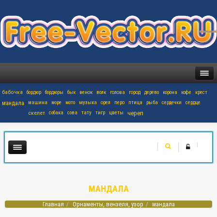
бабочка
бордюр
бордюры
бык
венок
волк
голова
город
дерево
корона
кофе
крест
мандала
машина
море
мото
музыка
орел
перо
птица
рыба
сердечки
сердце
скелет
собака
сова
тату
тигр
цветы
череп
МАНДАЛА
Главная
Орнаменты, вензеля, узор
мандала