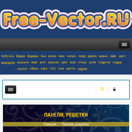
бабочка
бордюр
бордюры
бык
венок
волк
голова
город
дерево
корона
кофе
крест
мандала
машина
море
мото
музыка
орел
перо
птица
рыба
сердечки
сердце
скелет
собака
сова
тату
тигр
цветы
череп
ПАНЕЛИ, РЕШЕТКИ
Главная
Панели, решетки