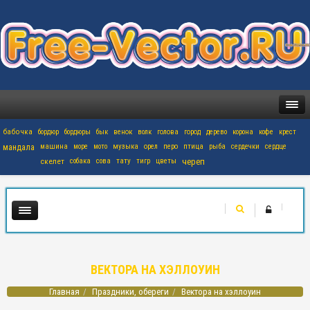
бабочка
бордюр
бордюры
бык
венок
волк
голова
город
дерево
корона
кофе
крест
мандала
машина
море
мото
музыка
орел
перо
птица
рыба
сердечки
сердце
скелет
собака
сова
тату
тигр
цветы
череп
ВЕКТОРА НА ХЭЛЛОУИН
Главная
Праздники, обереги
Вектора на хэллоуин